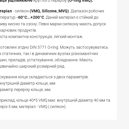
льце
ущільнююче
круглого перерізу
(O-ring VMQ).
теріал
- силікон
(VMQ, Silicone, MVQ)
. Діапазон робочих
мператур
-60
С...+200
С
. Даний матеріал є стійкий до
°
°
иву кисню та озону. Певні марки силікону мають допуск
харчових продуктів.
ста компактна конструкція, легкий монтаж.
отовлені згідно DIN 3771 O-ring. Можуть застосувуватись
в статичних, так і в динамічних вузлах різноманітних
ин, приладів, устаткування, обладнання. Мають
звичайно широкий розмірний ряд.
кування кілця складається з двох параметрів:
 внутрішній діаметр кільця, мм
діаметр перерізу кільця, мм.
риклад, кільце 40*5 VMQ має внутрішній діаметр 40 мм та
еріз 5 мм, матеріал - VMQ ( силікон).