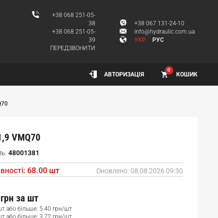
+38 068 251-05-
38
+38 067 131-24-10
+38 068 251-05-
info@hydraulic.com.ua
39
УКР
РУС
ПЕРЕДЗВОНИТИ
0
КОШИК
АВТОРИЗАЦІЯ
Q70
1,9 VMQ70
ль:
48001381
вності:
68.00 шт
Оновлено:
08.08.2026 09:30
 грн
за шт
шт або більше: 5.40 грн/шт
шт або більше: 3.72 грн/шт