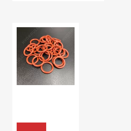
НЕЩОДАВНО ВИ ПЕРЕГЛЯДАЛИ
В наявності:
68.00 шт
КІЛЬЦЯ УЩІЛЬНЮЮЧІ
VMQ70
4,2*1,9 VMQ70
8.04 грн
КУПИТИ