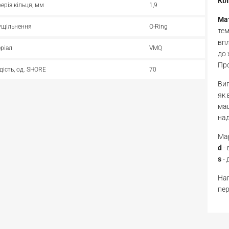
Кі
реріз кільця, мм
1,9
Ма
ущільнення
O-Ring
те
впл
ріал
VMQ
до 
Про
дість, од. SHORE
70
Виг
як 
маш
над
Мар
d
-
s
- 
Нап
пер