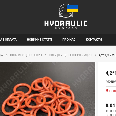
А І ОПЛАТА
НОВИНИ І СТАТТІ
ПРО НАС
КОНТАКТИ
КІЛЬЦЯ УЩІЛЬНЮЮЧІ
КІЛЬЦЯ УЩІЛЬНЮЮЧІ VMQ70
4,2*1,9 VM
НА
4,2*
Моде
В ная
8.04
10.00 
30.00 