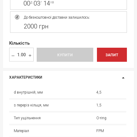
00
03
14
д
г
хв
До безкоштовної доставки залишилось:
2000 грн
Кількість
КУПИТИ
ЗАПИТ
ХАРАКТЕРИСТИКИ
d внутрішній, мм
4,5
s переріз кільця, мм
1,5
Тип ущільнення
O-ring
Матеріал
FPM