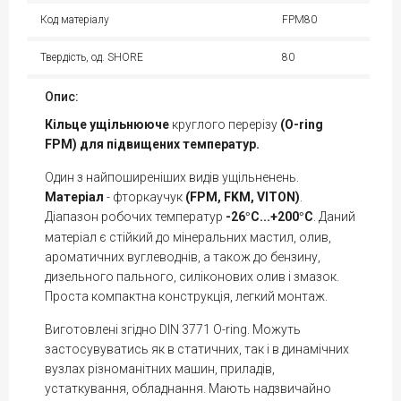
Код матеріалу
FPM80
Твердість, од. SHORE
80
Опис:
Кільце
ущільнююче
круглого перерізу
(O-ring
FPM) для підвищених температур.
Один з найпоширеніших видів ущільненень.
Матеріал
- фторкаучук
(FPM, FKM, VITON)
.
Діапазон робочих температур
-26
С...+200
С
. Даний
°
°
матеріал є стійкий до мінеральних мастил, олив,
ароматичних вуглеводнів, а також до бензину,
дизельного пального, силіконових олив і змазок.
Проста компактна конструкція, легкий монтаж.
Виготовлені згідно DIN 3771 O-ring. Можуть
застосувуватись як в статичних, так і в динамічних
вузлах різноманітних машин, приладів,
устаткування, обладнання. Мають надзвичайно