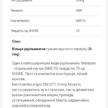
Тип ущільнення
O-ring
Матеріал
NBR
Код матеріалу
NBR70
Твердість, од. SHORE
70
Опис:
Кільце
ущільнююче
гумове круглого перерізу (
O-
ring
).
Один з найпоширеніших видів ущільненень. Матеріал
- нітрильний каучук (NBR-70) твердістю 70 од.
SHORE. Проста компактна конструкція, легкий
монтаж.
Виготовлені згідно DIN 3771 O-ring. Можуть
застосувуватись як в статичних, так і в динамічних
вузлах різноманітних машин, приладів,
устаткування, обладнання. Мають надзвичайно
широкий розмірний ряд.