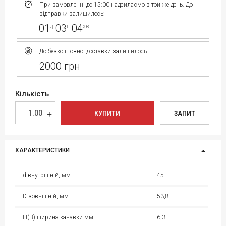
При замовленні до 15:00 надсилаємо в той же день. До
відправки залишилось:
01
03
04
д
г
хв
До безкоштовної доставки залишилось:
2000 грн
Кількість
КУПИТИ
ЗАПИТ
ХАРАКТЕРИСТИКИ
d внутрішній, мм
45
D зовнішній, мм
53,8
H(B) ширина канавки мм
6,3