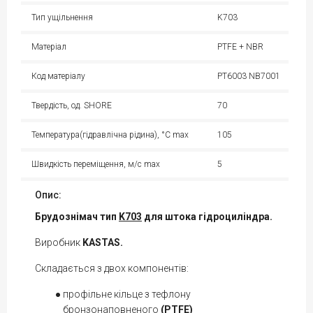
Тип ущільнення
K703
Матеріал
PTFE + NBR
Код матеріалу
PT6003 NB7001
Твердість, од. SHORE
70
Температура(гідравлічна рідина), °С max
105
Швидкість переміщення, м/с max
5
Опис:
Брудознімач тип
K703
для штока гідроциліндра.
Виробник
KASTAS.
Складається з двох компонентів:
профільне кільце з тефлону
бронзонаповненого
(PTFE)