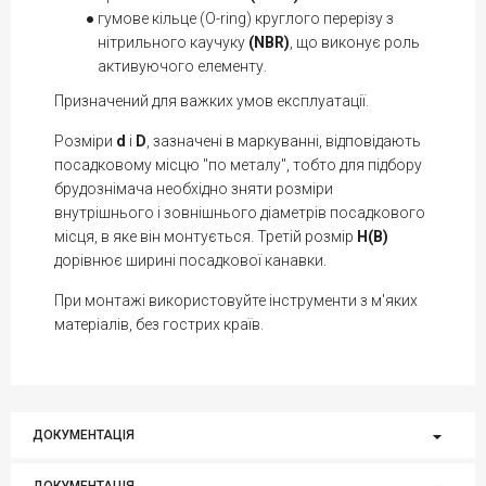
гумове кільце (O-ring) круглого перерізу з
нітрильного каучуку
(NBR)
, що виконує роль
активуючого елементу.
Призначений для важких умов експлуатації.
Розміри
d
i
D
, зазначені в маркуванні, відповідають
посадковому місцю "по металу", тобто для підбору
брудознімача необхідно зняти розміри
внутрішнього і зовнішнього діаметрів посадкового
місця, в яке він монтується. Третій розмір
H(B)
дорівнює ширині посадкової канавки.
При монтажі використовуйте інструменти з м'яких
матеріалів, без гострих країв.
ДОКУМЕНТАЦІЯ