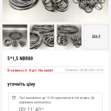
Ще 3
5*1,5 NBR80
В наявності:
0 шт. На запит
Оновлено:
06.08.2026 16:45
уточніть ціну
При замовленні до 15:00 надсилаємо в той же день. До
відправки залишилось:
00
11
40
д
г
хв