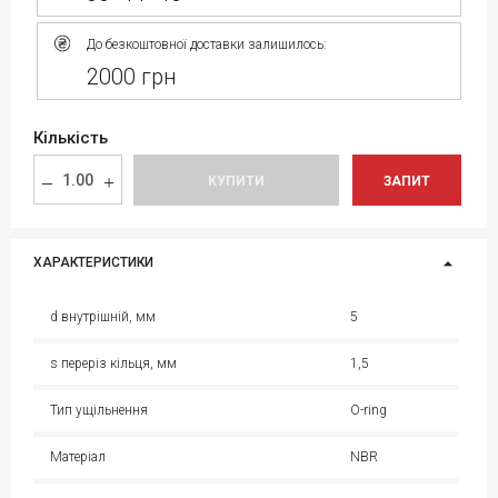
До безкоштовної доставки залишилось:
2000 грн
Кількість
КУПИТИ
ЗАПИТ
ХАРАКТЕРИСТИКИ
d внутрішній, мм
5
s переріз кільця, мм
1,5
Тип ущільнення
O-ring
Матеріал
NBR