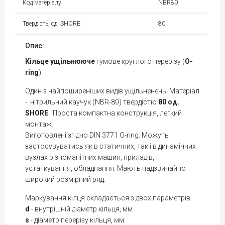
Код матеріалу
NBR80
Твердість, од. SHORE
80
Опис:
Кільце
ущільнююче
гумове круглого перерізу (
O-
ring
).
Один з найпоширеніших видів ущільненень. Матеріал
- нітрильний каучук (NBR-80) твердістю
80 од.
SHORE
. Проста компактна конструкція, легкий
монтаж.
Виготовлені згідно DIN 3771 O-ring. Можуть
застосувуватись як в статичних, так і в динамічних
вузлах різноманітних машин, приладів,
устаткування, обладнання. Мають надзвичайно
широкий розмірний ряд.
Маркування кілця складається з двох параметрів:
d
- внутрішній діаметр кільця, мм
s
- діаметр перерізу кільця, мм.