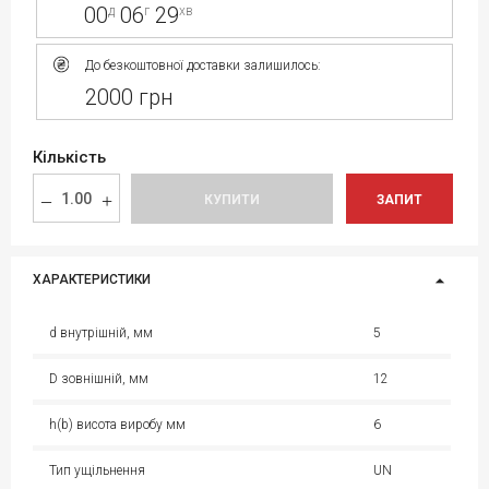
00
06
29
д
г
хв
До безкоштовної доставки залишилось:
2000 грн
Кількість
КУПИТИ
ЗАПИТ
ХАРАКТЕРИСТИКИ
d внутрішній, мм
5
D зовнішній, мм
12
h(b) висота виробу мм
6
Тип ущільнення
UN