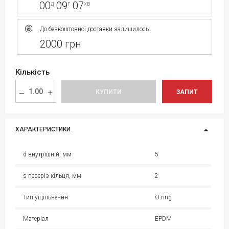
00
09
07
д
г
хв
До безкоштовної доставки залишилось:
2000 грн
Кількість
КУПИТИ
ЗАПИТ
ХАРАКТЕРИСТИКИ
d внутрішній, мм
5
s переріз кільця, мм
2
Тип ущільнення
O-ring
Матеріал
EPDM