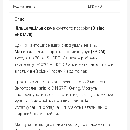
Код матеріалу
EPDM70
Опис:
Кільце
ущільнююче
круглого перерізу
(O-ring
EPDM70)
Один з найпоширеніших видів ущільненень.
Матеріал
- етиленпропіленовий каучук
(EPDM)
твердістю 70 од. SHORE. Діапазон робочих
температур -40
С...+145
С. Даний матеріал є стійкий
°
°
в гальмівній рідині, гарячій воді та парі.
Проста компактна конструкція, легкий монтаж.
Виготовлені згідно DIN 3771 O-ring. Можуть
застосувуватись як в статичних, так і в динамічних
вузлах різноманітних машин, приладів,
устаткування, обладнання. Мають надзвичайно
широкий розмірний ряд.
Маркування кілця складається з двох параметрів: