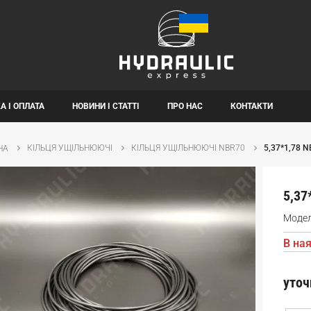
А І ОПЛАТА
НОВИНИ І СТАТТІ
ПРО НАС
КОНТАКТИ
КІЛЬЦЯ УЩІЛЬНЮЮЧІ
КІЛЬЦЯ УЩІЛЬНЮЮЧІ NBR70
5,37*1,78 
НА
5,37
Моде
В ная
уточ