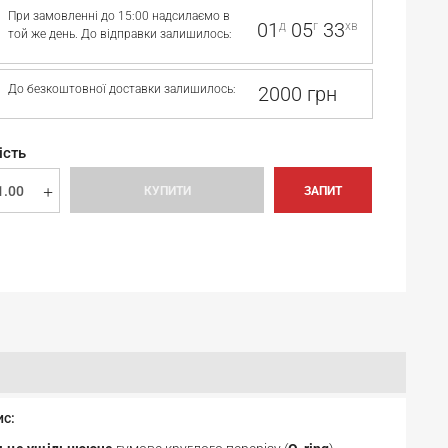
При замовленні до 15:00 надсилаємо в
01
05
33
д
г
хв
той же день. До відправки залишилось:
До безкоштовної доставки залишилось:
2000 грн
ість
КУПИТИ
ЗАПИТ
ис: