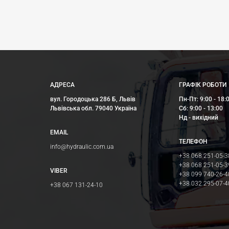
АДРЕСА
ГРАФІК РОБОТИ
вул. Городоцька 286 Б, Львів
Пн-Пт: 9:00 - 18:
Львівська обл. 79040 Україна
Сб: 9:00 - 13:00
Нд - вихідний
EMAIL
ТЕЛЕФОН
info@hydraulic.com.ua
+38 068 251-05-3
+38 068 251-05-3
VIBER
+38 099 740-26-4
+38 032 295-07-4
+38 067 131-24-10