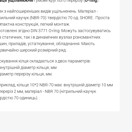
льце
ущільнююче
гумове круглого перерізу (
O-ring
).
н з найпоширеніших видів ущільненень. Матеріал -
рильний каучук (NBR-70) твердістю 70 од. SHORE. Проста
пактна конструкція, легкий монтаж.
отовлені згідно DIN 3771 O-ring. Можуть застосувуватись
в статичних, так і в динамічних вузлах різноманітних
ин, приладів, устаткування, обладнання. Мають
звичайно широкий розмірний ряд.
кування кілця складається з двох параметрів:
 внутрішній діаметр кільця, мм
діаметр перерізу кільця, мм.
риклад, кільце 10*2 NBR-70 має внутрішній діаметр 10 мм
переріз 2 мм, матеріал - NBR 70 (нітрильний каучук
рдістю 70 одиниць).