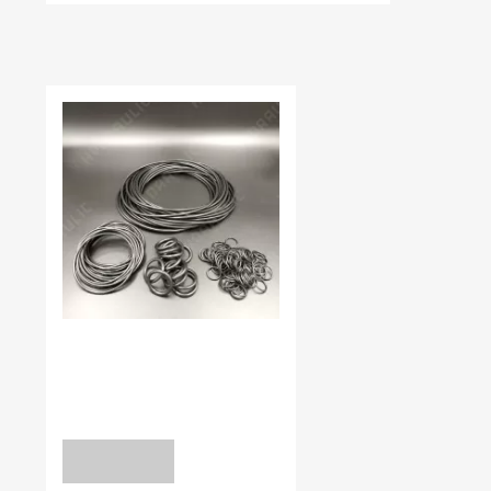
НЕЩОДАВНО ВИ ПЕРЕГЛЯДАЛИ
В наявності:
0.00
КІЛЬЦЯ УЩІЛЬНЮЮЧІ NBR70
5,37*1,78 NBR70
уточніть
ЗАПИТ