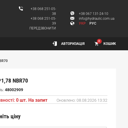
+38 068 251-05-
38
+38 067 131-24-10
+38 068 251-05-
info@hydraulic.com.ua
39
УКР
РУС
ПЕРЕДЗВОНИТИ
0
КОШИК
АВТОРИЗАЦІЯ
NBR70
*1,78 NBR70
ль:
48002909
вності:
0 шт. На запит
Оновлено:
08.08.2026 13:32
ніть ціну