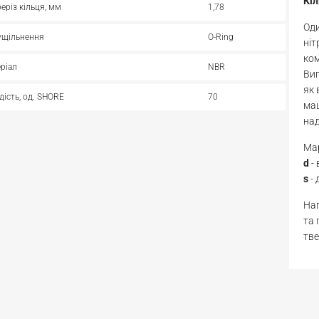
Кі
реріз кільця, мм
1,78
Оди
ущільнення
O-Ring
ніт
ком
ріал
NBR
Виг
як 
дість, од. SHORE
70
маш
над
Мар
d
-
s
- 
Нап
та 
тве