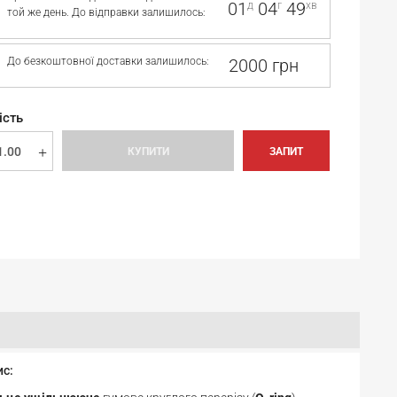
01
04
49
д
г
хв
той же день. До відправки залишилось:
До безкоштовної доставки залишилось:
2000 грн
ість
КУПИТИ
ЗАПИТ
ис: