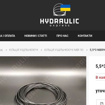
А І ОПЛАТА
НОВИНИ І СТАТТІ
ПРО НАС
КОНТАКТИ
КІЛЬЦЯ УЩІЛЬНЮЮЧІ
КІЛЬЦЯ УЩІЛЬНЮЮЧІ NBR 90
5,5*3 NBR9
НА
5,5*
В ная
уточ