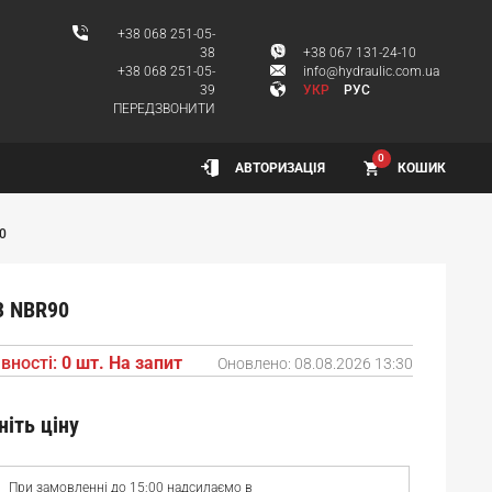
+38 068 251-05-
38
+38 067 131-24-10
+38 068 251-05-
info@hydraulic.com.ua
39
УКР
РУС
ПЕРЕДЗВОНИТИ
0
КОШИК
АВТОРИЗАЦІЯ
0
3 NBR90
вності:
0 шт. На запит
Оновлено:
08.08.2026 13:30
ніть ціну
При замовленні до 15:00 надсилаємо в