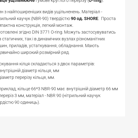
льце
ущільнююче
гумове круглого перерізу (
O-ring
).
н з найпоширеніших видів ущільненень. Матеріал -
рильний каучук (NBR-90) твердістю
90 од. SHORE
. Проста
пактна конструкція, легкий монтаж.
отовлені згідно DIN 3771 O-ring. Можуть застосувуватись
в статичних, так і в динамічних вузлах різноманітних
ин, приладів, устаткування, обладнання. Мають
звичайно широкий розмірний ряд.
кування кілця складається з двох параметрів:
 внутрішній діаметр кільця, мм
діаметр перерізу кільця, мм.
риклад, кільце 66*3 NBR-90 має внутрішній діаметр 66 мм
переріз 3 мм, матеріал - NBR 90 (нітрильний каучук
рдістю 90 одиниць).