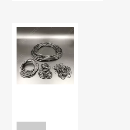
НЕЩОДАВНО ВИ ПЕРЕГЛЯДАЛИ
В наявності:
0.00
КІЛЬЦЯ УЩІЛЬНЮЮЧІ NBR
90
5,5*3 NBR90
уточніть
ЗАПИТ