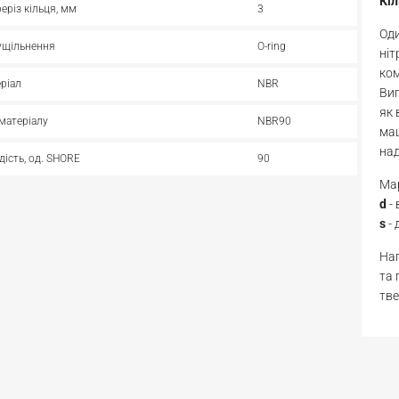
Кі
реріз кільця, мм
3
Оди
ущільнення
O-ring
ніт
ком
ріал
NBR
Виг
як 
матеріалу
NBR90
маш
над
дість, од. SHORE
90
Мар
d
-
s
- 
Нап
та 
тве