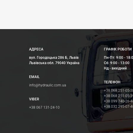
АДРЕСА
ГРАФІК РОБОТИ
вул. Городоцька 286 Б, Львів
Пн-Пт: 9:00 - 18:
Львівська обл. 79040 Україна
Сб: 9:00 - 13:00
Нд - вихідний
EMAIL
ТЕЛЕФОН
info@hydraulic.com.ua
+38 068 251-05-3
+38 068 251-05-3
VIBER
+38 099 740-26-4
+38 032 295-07-4
+38 067 131-24-10