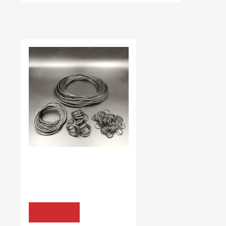
НЕЩОДАВНО ВИ ПЕРЕГЛЯДАЛИ
В наявності:
2125.00 шт
КІЛЬЦЯ УЩІЛЬНЮЮЧІ NBR70
5,7*1,9 (006-009-19) NBR70
7.08 грн
КУПИТИ