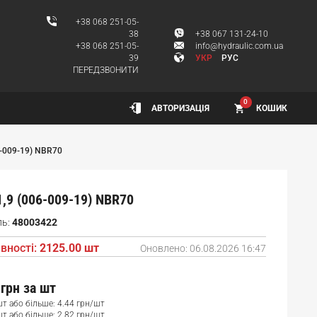
+38 068 251-05-
38
+38 067 131-24-10
+38 068 251-05-
info@hydraulic.com.ua
39
УКР
РУС
ПЕРЕДЗВОНИТИ
0
КОШИК
АВТОРИЗАЦІЯ
6-009-19) NBR70
1,9 (006-009-19) NBR70
ль:
48003422
вності:
2125.00 шт
Оновлено:
06.08.2026 16:47
 грн
за шт
шт або більше: 4.44 грн/шт
шт або більше: 2.82 грн/шт