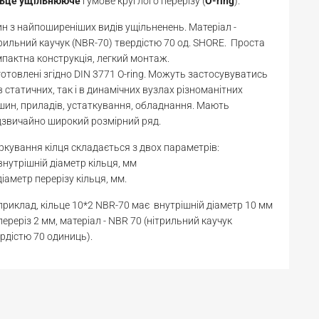
льце
ущільнююче
гумове круглого перерізу (
O-ring
).
н з найпоширеніших видів ущільненень. Матеріал -
рильний каучук (NBR-70) твердістю 70 од. SHORE. Проста
пактна конструкція, легкий монтаж.
отовлені згідно DIN 3771 O-ring. Можуть застосувуватись
в статичних, так і в динамічних вузлах різноманітних
ин, приладів, устаткування, обладнання. Мають
звичайно широкий розмірний ряд.
кування кілця складається з двох параметрів:
 внутрішній діаметр кільця, мм
діаметр перерізу кільця, мм.
риклад, кільце 10*2 NBR-70 має внутрішній діаметр 10 мм
переріз 2 мм, матеріал - NBR 70 (нітрильний каучук
рдістю 70 одиниць).