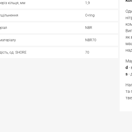
Кі
реріз кільця, мм
1,9
Оди
ущільнення
O-ring
ніт
ком
ріал
NBR
Виг
як 
матеріалу
NBR70
маш
над
дість, од. SHORE
70
Мар
d
-
s
- 
Нап
та 
тве