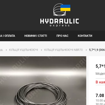
А І ОПЛАТА
НОВИНИ І СТАТТІ
ПРО НАС
КОНТАКТИ
КІЛЬЦЯ УЩІЛЬНЮЮЧІ
КІЛЬЦЯ УЩІЛЬНЮЮЧІ NBR70
5,7*1,9 (00
НА
5,7*
Моде
В ная
7.08
10.00 
30.00 