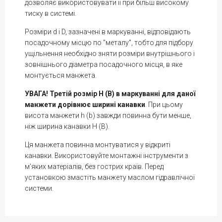
дозволяє використовувати її при більш високому
тиску в системі.
Розміри d і D, зазначені в маркуванні, відповідають
посадочному місцю по "металу", тобто для підбору
ущільнення необхідно зняти розміри внутрішнього і
зовнішнього діаметра посадочного місця, в яке
монтується манжета.
УВАГА! Третій розмір H (B) в маркуванні для даної
манжети дорівнює ширині канавки
. При цьому
висота манжети h (b) завжди повинна бути менше,
ніж ширина канавки Н (В).
Ця манжета повинна монтуватися у відкриті
канавки. Використовуйте монтажні інструменти з
м'яких матеріалів, без гострих країв. Перед
установкою змастіть манжету маслом гідравлічної
системи.