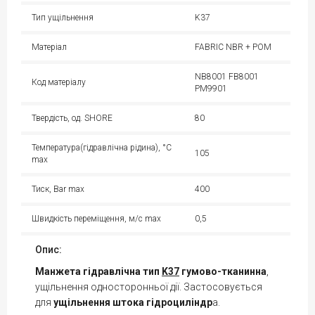
Тип ущільнення
K37
Матеріал
FABRIC NBR + POM
NB8001 FB8001
Код матеріалу
PM9901
Твердість, од. SHORE
80
Температура(гідравлічна рідина), °С
105
max
Тиск, Bar max
400
Швидкість переміщення, м/с max
0,5
Опис:
Манжета гідравлічна тип
K37
гумово-тканинна
,
ущільнення односторонньої дії. Застосовується
для
ущільнення штока гідроциліндр
а.