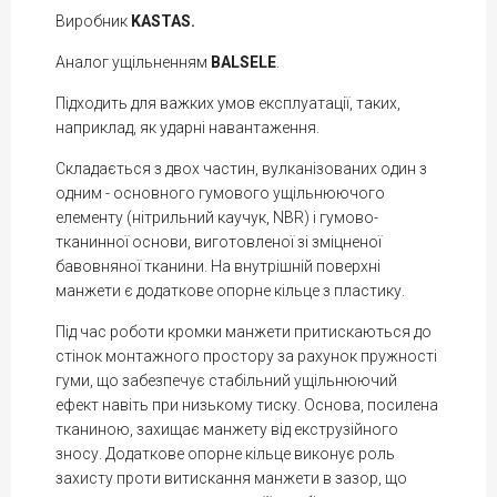
Виробник
KASTAS.
Аналог ущільненням
BALSELE
.
Підходить для важких умов експлуатації, таких,
наприклад, як ударні навантаження.
Складається з двох частин, вулканізованих один з
одним - основного гумового ущільнюючого
елементу (нітрильний каучук, NBR) і гумово-
тканинної основи, виготовленої зі зміцненої
бавовняної тканини. На внутрішній поверхні
манжети є додаткове опорне кільце з пластику.
Під час роботи кромки манжети притискаються до
стінок монтажного простору за рахунок пружності
гуми, що забезпечує стабільний ущільнюючий
ефект навіть при низькому тиску. Основа, посилена
тканиною, захищає манжету від екструзійного
зносу. Додаткове опорне кільце виконує роль
захисту проти витискання манжети в зазор, що