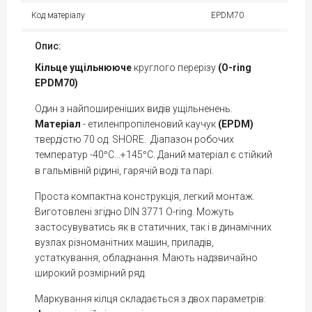
Код матеріалу
EPDM70
Опис:
Кільце
ущільнююче
круглого перерізу
(O-ring
EPDM70)
Один з найпоширеніших видів ущільненень.
Матеріал
- етиленпропіленовий каучук
(EPDM)
твердістю 70 од. SHORE. Діапазон робочих
температур -40
С...+145
С. Даний матеріал є стійкий
°
°
в гальмівній рідині, гарячій воді та парі.
Проста компактна конструкція, легкий монтаж.
Виготовлені згідно DIN 3771 O-ring. Можуть
застосувуватись як в статичних, так і в динамічних
вузлах різноманітних машин, приладів,
устаткування, обладнання. Мають надзвичайно
широкий розмірний ряд.
Маркування кілця складається з двох параметрів: