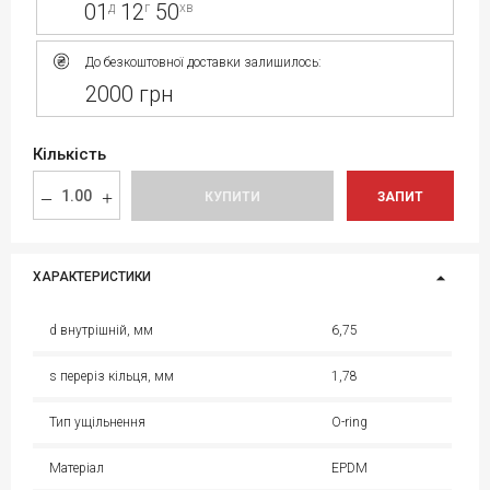
01
12
50
д
г
хв
До безкоштовної доставки залишилось:
2000 грн
Кількість
КУПИТИ
ЗАПИТ
ХАРАКТЕРИСТИКИ
d внутрішній, мм
6,75
s переріз кільця, мм
1,78
Тип ущільнення
O-ring
Матеріал
EPDM