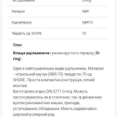
Тип ущільнення
O-ring
Матеріал
NBR
Код матеріалу
NBR70
Твердість, од. SHORE
70
Опис:
Кільце
ущільнююче
гумове круглого перерізу (
O-
ring
).
Один з найпоширеніших видів ущільненень. Матеріал
- нітрильний каучук (NBR-70) твердістю 70 од.
SHORE. Проста компактна конструкція, легкий
монтаж.
Виготовлені згідно DIN 3771 O-ring. Можуть
застосувуватись як в статичних, так і в динамічних
вузлах різноманітних машин, приладів,
устаткування, обладнання. Мають надзвичайно
широкий розмірний ряд.