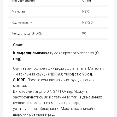
Тип ущільнення
O-ring
Матеріал
NBR
Код матеріалу
NBR90
Твердість, од. SHORE
90
Опис:
Кільце
ущільнююче
гумове круглого перерізу (
O-
ring
).
Один з найпоширеніших видів ущільненень. Матеріал
- нітрильний каучук (NBR-90) твердістю
90 од.
SHORE
. Проста компактна конструкція, легкий
монтаж.
Виготовлені згідно DIN 3771 O-ring. Можуть
застосувуватись як в статичних, так і в динамічних
вузлах різноманітних машин, приладів,
устаткування, обладнання. Мають надзвичайно
широкий розмірний ряд.