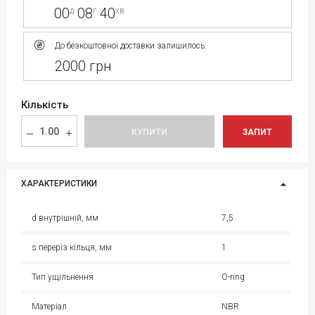
00
08
40
д
г
хв
До безкоштовної доставки залишилось:
2000 грн
Кількість
КУПИТИ
ЗАПИТ
ХАРАКТЕРИСТИКИ
d внутрішній, мм
7,5
s переріз кільця, мм
1
Тип ущільнення
O-ring
Матеріал
NBR