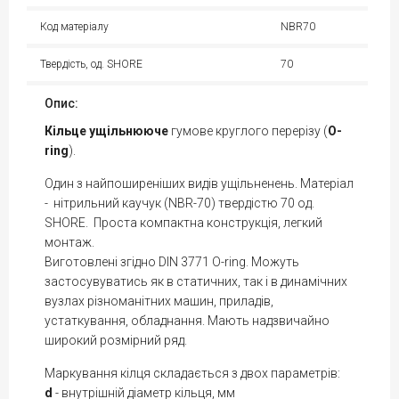
Код матеріалу
NBR70
Твердість, од. SHORE
70
Опис:
Кільце
ущільнююче
гумове круглого перерізу (
O-
ring
).
Один з найпоширеніших видів ущільненень. Матеріал
- нітрильний каучук (NBR-70) твердістю 70 од.
SHORE. Проста компактна конструкція, легкий
монтаж.
Виготовлені згідно DIN 3771 O-ring. Можуть
застосувуватись як в статичних, так і в динамічних
вузлах різноманітних машин, приладів,
устаткування, обладнання. Мають надзвичайно
широкий розмірний ряд.
Маркування кілця складається з двох параметрів:
d
- внутрішній діаметр кільця, мм