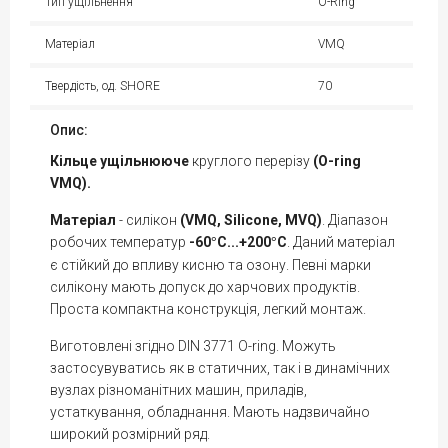
Тип ущільнення
O-Ring
Матеріал
VMQ
Твердість, од. SHORE
70
Опис:
Кільце
ущільнююче
круглого перерізу
(O-ring
VMQ).
Матеріал
- силікон
(VMQ, Silicone, MVQ)
. Діапазон
робочих температур
-60
С...+200
С
. Даний матеріал
°
°
є стійкий до впливу кисню та озону. Певні марки
силікону мають допуск до харчових продуктів.
Проста компактна конструкція, легкий монтаж.
Виготовлені згідно DIN 3771 O-ring. Можуть
застосувуватись як в статичних, так і в динамічних
вузлах різноманітних машин, приладів,
устаткування, обладнання. Мають надзвичайно
широкий розмірний ряд.