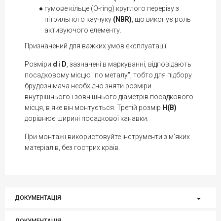
гумове кільце (O-ring) круглого перерізу з
нітрильного каучуку
(NBR)
, що виконує роль
активуючого елементу.
Призначений для важких умов експлуатації.
Розміри
d
i
D
, зазначені в маркуванні, відповідають
посадковому місцю "по металу", тобто для підбору
брудознімача необхідно зняти розміри
внутрішнього і зовнішнього діаметрів посадкового
місця, в яке він монтується. Третій розмір
H(B)
дорівнює ширині посадкової канавки.
При монтажі використовуйте інструменти з м'яких
матеріалів, без гострих країв.
ДОКУМЕНТАЦІЯ