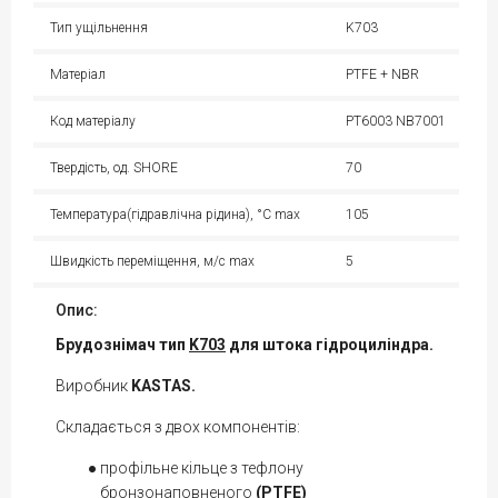
Тип ущільнення
K703
Матеріал
PTFE + NBR
Код матеріалу
PT6003 NB7001
Твердість, од. SHORE
70
Температура(гідравлічна рідина), °С max
105
Швидкість переміщення, м/с max
5
Опис:
Брудознімач тип
K703
для штока гідроциліндра.
Виробник
KASTAS.
Складається з двох компонентів:
профільне кільце з тефлону
бронзонаповненого
(PTFE)