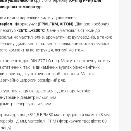
льце
ущільнююче
круглого перерізу
(O-ring FPM) для
двищених температур.
н з найпоширеніших видів ущільненень.
теріал
- фторкаучук
(FPM, FKM, VITON)
. Діапазон робочих
мператур
-26
С...+200
С
. Даний матеріал є стійкий до
°
°
еральних мастил, олив, ароматичних вуглеводнів, а також
бензину, дизельного пального, силіконових олив і змазок.
ста компактна конструкція, легкий монтаж.
отовлені згідно DIN 3771 O-ring. Можуть застосувуватись
в статичних, так і в динамічних вузлах різноманітних
ин, приладів, устаткування, обладнання. Мають
звичайно широкий розмірний ряд.
кування кілця складається з двох параметрів:
 внутрішній діаметр кільця, мм
діаметр перерізу кільця, мм.
риклад, кільце 3*1,5 FPM80 має внутрішній діаметр 3 мм
переріз 1,5 мм, матеріал - FPM ( фторкаучук твердістю 80
ниць).