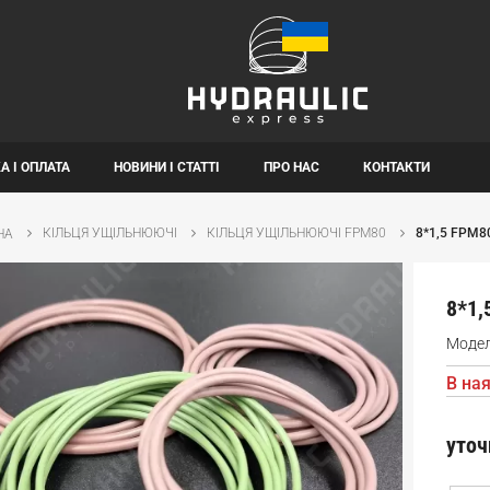
А І ОПЛАТА
НОВИНИ І СТАТТІ
ПРО НАС
КОНТАКТИ
КІЛЬЦЯ УЩІЛЬНЮЮЧІ
КІЛЬЦЯ УЩІЛЬНЮЮЧІ FPM80
8*1,5 FPM8
НА
8*1,
Моде
В ная
уточ