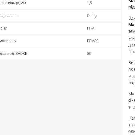
Кі
реріз кільця, мм
1,5
пі
ущільнення
O-ring
Оди
Ма
ріал
FPM
те
мін
матеріалу
FPM80
до 
Про
дість, од. SHORE
80
Виг
як 
маш
над
Мар
d
-
s
- 
Нап
та 
оди