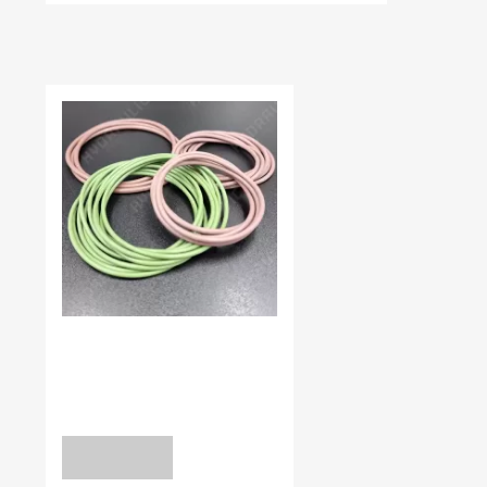
НЕЩОДАВНО ВИ ПЕРЕГЛЯДАЛИ
В наявності:
0.00
КІЛЬЦЯ УЩІЛЬНЮЮЧІ FPM80
8*1,5 FPM80
уточніть
ЗАПИТ