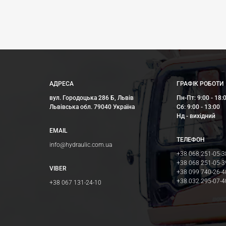
АДРЕСА
ГРАФІК РОБОТИ
вул. Городоцька 286 Б, Львів
Пн-Пт: 9:00 - 18:
Львівська обл. 79040 Україна
Сб: 9:00 - 13:00
Нд - вихідний
EMAIL
ТЕЛЕФОН
info@hydraulic.com.ua
+38 068 251-05-3
+38 068 251-05-3
VIBER
+38 099 740-26-4
+38 032 295-07-4
+38 067 131-24-10