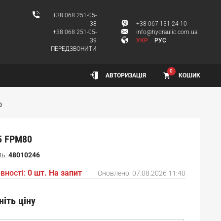
+38 068 251-05-
38
+38 067 131-24-10
+38 068 251-05-
info@hydraulic.com.ua
39
УКР
РУС
ПЕРЕДЗВОНИТИ
0
КОШИК
АВТОРИЗАЦІЯ
0
5 FPM80
ль:
48010246
вності:
0 шт. На запит
Оновлено:
07.08.2026 11:40
ніть ціну