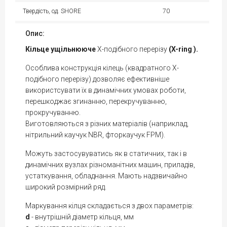
Твердість, од. SHORE
70
Опис:
Кільце
ущільнююче
X-подібного перерізу
(X-ring ).
Особлива конструкція кілець (квадратного Х-
подібного перерізу) дозволяє ефективніше
використсувати їх в динамічних умовах роботи,
перешкоджає згинанню, перекручуванню,
прокручуванню.
Виготовляються з різних матеріалів (наприклад,
нітрильний каучук NBR, фторкаучук FPM).
Можуть застосувуватись як в статичних, так і в
динамічних вузлах різноманітних машин, приладів,
устаткування, обладнання. Мають надзвичайно
широкий розмірний ряд.
Маркування кілця складається з двох параметрів:
d
- внутрішній діаметр кільця, мм