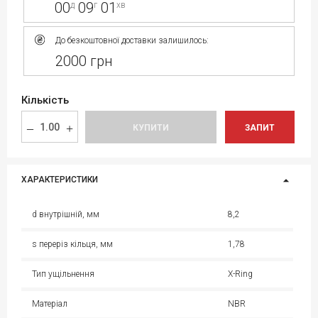
00
09
01
д
г
хв
До безкоштовної доставки залишилось:
2000 грн
Кількість
КУПИТИ
ЗАПИТ
ХАРАКТЕРИСТИКИ
d внутрішній, мм
8,2
s переріз кільця, мм
1,78
Тип ущільнення
X-Ring
Матеріал
NBR