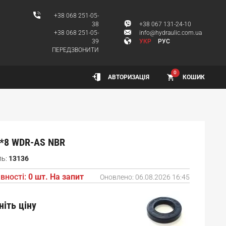
+38 068 251-05-
38
+38 067 131-24-10
+38 068 251-05-
info@hydraulic.com.ua
39
УКР
РУС
ПЕРЕДЗВОНИТИ
0
КОШИК
АВТОРИЗАЦІЯ
*8 WDR-AS NBR
ль:
13136
вності:
0 шт. На запит
Оновлено:
06.08.2026 16:45
ніть ціну