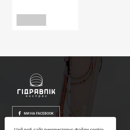
8*25*8 WDR-AS NBR
уточніть
ЗАПИТ
МИ НА FACEBOOK
Цей веб-сайт використовує файли cookie,