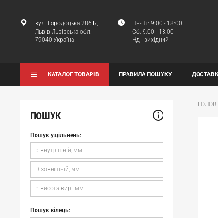
вул. Городоцька 286 Б,
Пн-Пт: 9:00 - 18:00
Львів Львівська обл.
Сб: 9:00 - 13:00
79040 Україна
Нд - вихідний
КАТАЛОГ ТОВАРІВ
ПРАВИЛА ПОШУКУ
ДОСТАВК
ГОЛОВ
ПОШУК
Пошук ущільнень:
Пошук кілець: