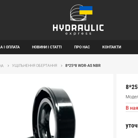
А І ОПЛАТА
НОВИНИ І СТАТТІ
ПРО НАС
КОНТАКТИ
УЩІЛЬНЕННЯ ОБЕРТАННЯ
8*25*8 WDR-AS NBR
НА
8*25
Моде
В ная
уточ