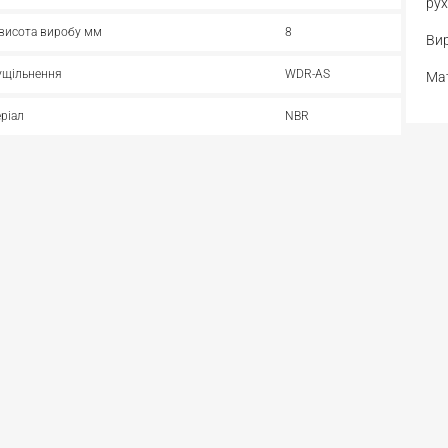
рух
 висота виробу мм
8
Вир
ущільнення
WDR-AS
Мат
ріал
NBR