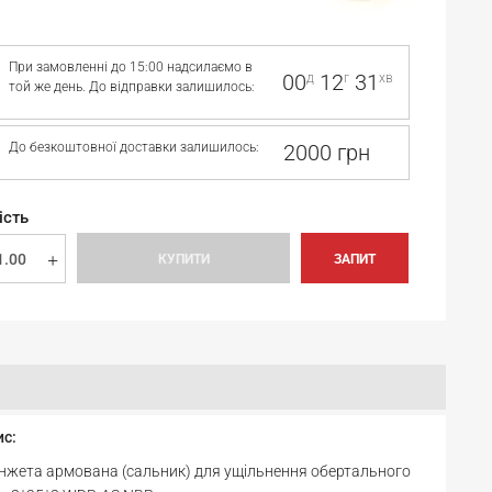
При замовленні до 15:00 надсилаємо в
00
12
31
д
г
хв
той же день. До відправки залишилось:
До безкоштовної доставки залишилось:
2000 грн
ість
КУПИТИ
ЗАПИТ
ис:
жета армована (сальник) для ущільнення обертального