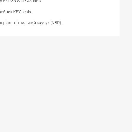
у 8*25*8 WDR-AS NBR.
обник KEY seals.
еріал - нітрильний каучук (NBR).