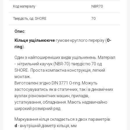
Код матеріалу
NBR70
Твердість, од. SHORE
70
Опис:
Кільце
ущільнююче
гумове круглого перерізу (
O-
ring
).
Один з найпоширеніших видів ущільненень. Матеріал
- нітрильний каучук (NBR-70) твердістю 70 од.
SHORE. Проста компактна конструкція, легкий
монтаж.
Виготовлені згідно DIN 3771 O-ring. Можуть
застосувуватись як в статичних, так і в динамічних
вузлах різноманітних машин, приладів,
устаткування, обладнання. Мають надзвичайно
широкий розмірний ряд.
Маркування кілця складається з двох параметрів:
d
- внутрішній діаметр кільця, мм