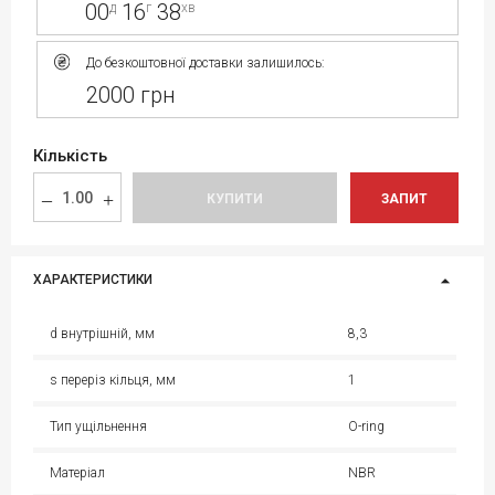
00
16
38
д
г
хв
До безкоштовної доставки залишилось:
2000 грн
Кількість
КУПИТИ
ЗАПИТ
ХАРАКТЕРИСТИКИ
d внутрішній, мм
8,3
s переріз кільця, мм
1
Тип ущільнення
O-ring
Матеріал
NBR