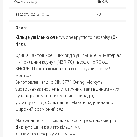
Код матеріалу
NBR70
Твердість, од. SHORE
70
Опис:
Кільце
ущільнююче
гумове круглого перерізу (
O-
ring
).
Один з найпоширеніших видів ущільненень. Матеріал
- нітрильний каучук (NBR-70) твердістю 70 од.
SHORE. Проста компактна конструкція, легкий
монтаж.
Виготовлені згідно DIN 3771 O-ring. Можуть
застосувуватись як в статичних, так і в динамічних
вузлах різноманітних машин, приладів,
устаткування, обладнання. Мають надзвичайно
широкий розмірний ряд.
Маркування кілця складається з двох параметрів:
d
- внутрішній діаметр кільця, мм
s
- діаметр перерізу кільця, мм.