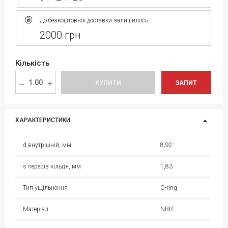
До безкоштовної доставки залишилось:
2000 грн
Кількість
КУПИТИ
ЗАПИТ
ХАРАКТЕРИСТИКИ
d внутрішній, мм
8,92
s переріз кільця, мм
1,83
Тип ущільнення
O-ring
Матеріал
NBR