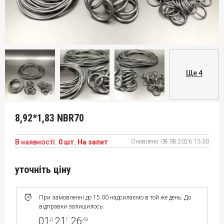
Ще 4
8,92*1,83 NBR70
В наявності:
0 шт. На запит
Оновлено:
08.08.2026 13:30
уточніть ціну
При замовленні до 15:00 надсилаємо в той же день. До
відправки залишилось:
01
21
26
д
г
хв