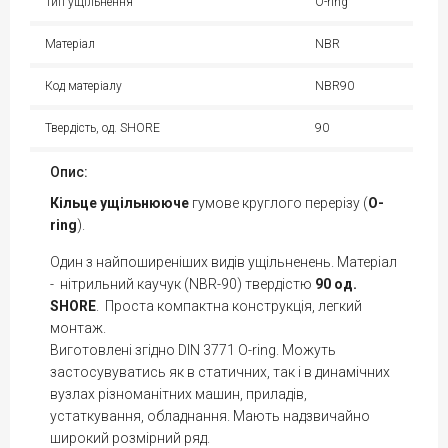
Тип ущільнення
O-ring
Матеріал
NBR
Код матеріалу
NBR90
Твердість, од. SHORE
90
Опис:
Кільце
ущільнююче
гумове круглого перерізу (
O-
ring
).
Один з найпоширеніших видів ущільненень. Матеріал
- нітрильний каучук (NBR-90) твердістю
90 од.
SHORE
. Проста компактна конструкція, легкий
монтаж.
Виготовлені згідно DIN 3771 O-ring. Можуть
застосувуватись як в статичних, так і в динамічних
вузлах різноманітних машин, приладів,
устаткування, обладнання. Мають надзвичайно
широкий розмірний ряд.