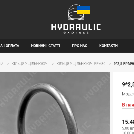
А І ОПЛАТА
НОВИНИ І СТАТТІ
ПРО НАС
КОНТАКТИ
КІЛЬЦЯ УЩІЛЬНЮЮЧІ
КІЛЬЦЯ УЩІЛЬНЮЮЧІ FPM80
9*2,5 FPM9
НА
9*2,
Моде
В ная
15.4
5.00 ш
10.00 