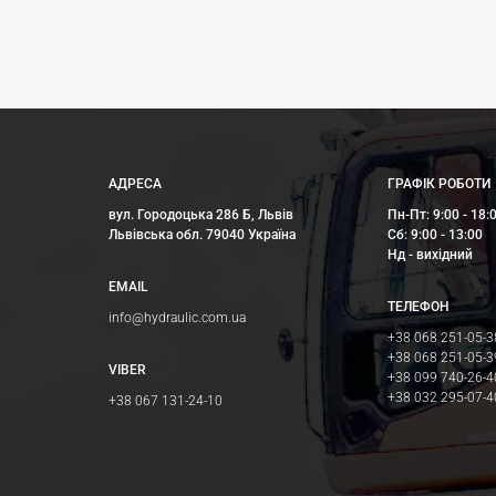
АДРЕСА
ГРАФІК РОБОТИ
вул. Городоцька 286 Б, Львів
Пн-Пт: 9:00 - 18:
Львівська обл. 79040 Україна
Сб: 9:00 - 13:00
Нд - вихідний
EMAIL
ТЕЛЕФОН
info@hydraulic.com.ua
+38 068 251-05-3
+38 068 251-05-3
VIBER
+38 099 740-26-4
+38 032 295-07-4
+38 067 131-24-10