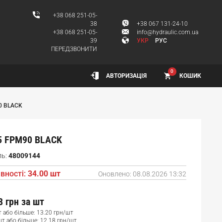
+38 068 251-05-
38
+38 067 131-24-10
+38 068 251-05-
info@hydraulic.com.ua
39
УКР
РУС
ПЕРЕДЗВОНИТИ
0
КОШИК
АВТОРИЗАЦІЯ
0 BLACK
5 FPM90 BLACK
ль:
48009144
вності:
34.00 шт
Оновлено:
08.08.2026 13:32
8 грн
за шт
т або більше: 13.20 грн/шт
шт або більше: 12.18 грн/шт