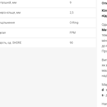
утрішній, мм
9
Оп
Кі
реріз кільця, мм
2,5
пі
ущільнення
O-Ring
Оди
Ма
ріал
FPM
те
мін
дість, од. SHORE
90
до 
Про
Виг
як 
маш
над
Мар
d
-
s
- 
Нап