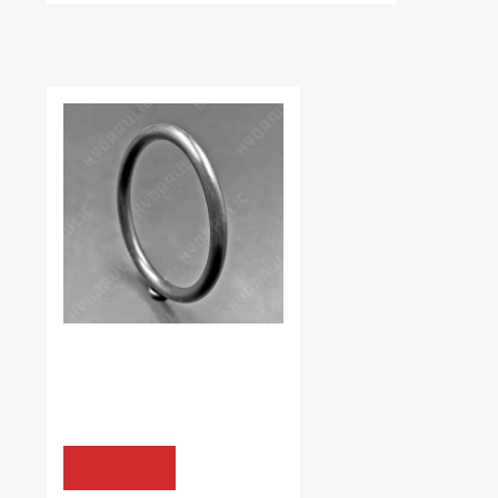
НЕЩОДАВНО ВИ ПЕРЕГЛЯДАЛИ
В наявності:
34.00 шт
КІЛЬЦЯ УЩІЛЬНЮЮЧІ FPM80
9*2,5 FPM90 black
15.48 грн
КУПИТИ