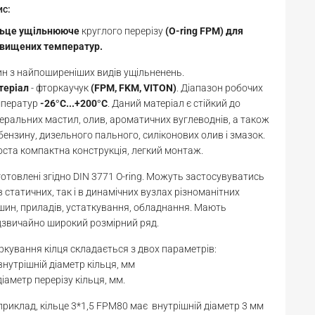
ис:
льце
ущільнююче
круглого перерізу
(O-ring FPM) для
двищених температур.
н з найпоширеніших видів ущільненень.
теріал
- фторкаучук
(FPM, FKM, VITON)
. Діапазон робочих
мператур
-26
С...+200
С
. Даний матеріал є стійкий до
°
°
еральних мастил, олив, ароматичних вуглеводнів, а також
бензину, дизельного пального, силіконових олив і змазок.
ста компактна конструкція, легкий монтаж.
отовлені згідно DIN 3771 O-ring. Можуть застосувуватись
в статичних, так і в динамічних вузлах різноманітних
ин, приладів, устаткування, обладнання. Мають
звичайно широкий розмірний ряд.
кування кілця складається з двох параметрів:
 внутрішній діаметр кільця, мм
діаметр перерізу кільця, мм.
риклад, кільце 3*1,5 FPM80 має внутрішній діаметр 3 мм