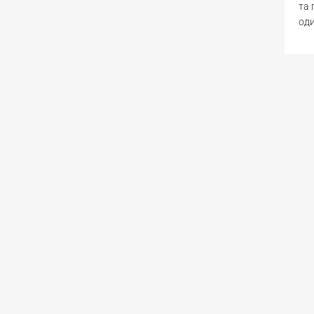
та 
оди