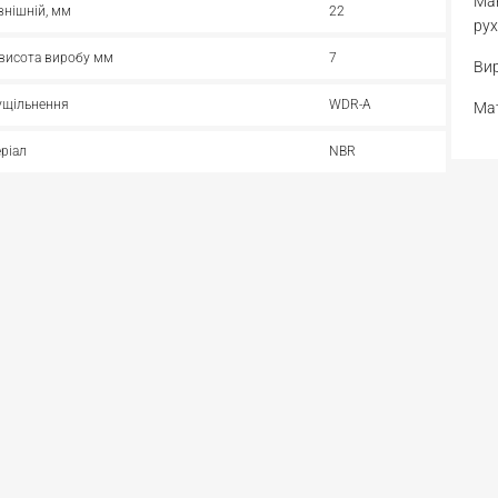
Ман
внішній, мм
22
рух
 висота виробу мм
7
Вир
ущільнення
WDR-A
Мат
ріал
NBR