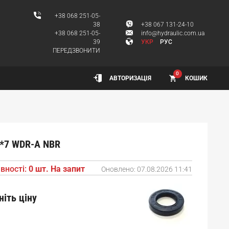
+38 068 251-05-
38
+38 067 131-24-10
+38 068 251-05-
info@hydraulic.com.ua
39
УКР
РУС
ПЕРЕДЗВОНИТИ
0
КОШИК
АВТОРИЗАЦІЯ
*7 WDR-A NBR
вності:
0 шт. На запит
Оновлено:
07.08.2026 11:41
ніть ціну