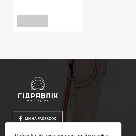
9*22*7 WDR-A NBR
уточніть
ЗАПИТ
МИ НА FACEBOOK
Цей веб-сайт використовує файли cookie,