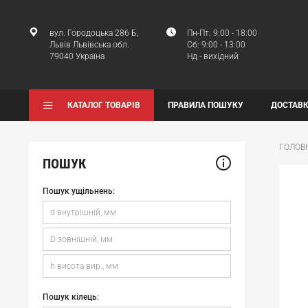
вул. Городоцька 286 Б,
Пн-Пт: 9:00 - 18:00
Львів Львівська обл.
Сб: 9:00 - 13:00
79040 Україна
Нд - вихідний
КАТАЛОГ ТОВАРІВ
ПРАВИЛА ПОШУКУ
ДОСТАВК
ГОЛОВ
ПОШУК
Пошук ущільнень:
Пошук кілець: