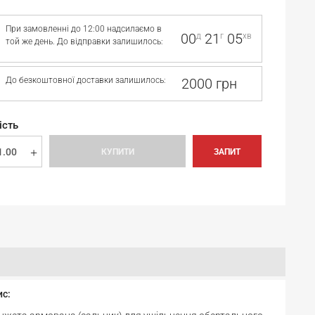
При замовленні до 12:00 надсилаємо в
00
21
05
д
г
хв
той же день. До відправки залишилось:
До безкоштовної доставки залишилось:
2000 грн
ість
КУПИТИ
ЗАПИТ
ис: