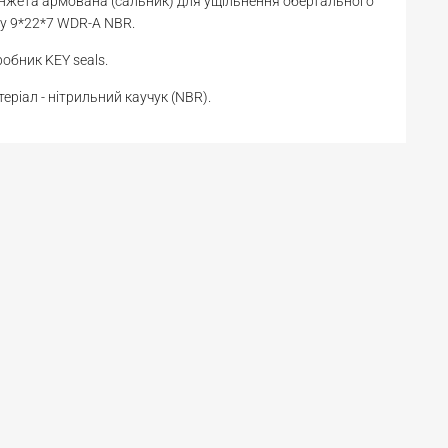
жета армована (сальник) для ущільнення обертального
у 9*22*7 WDR-A NBR.
обник KEY seals.
еріал - нітрильний каучук (NBR).