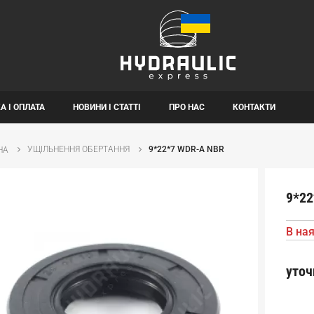
А І ОПЛАТА
НОВИНИ І СТАТТІ
ПРО НАС
КОНТАКТИ
УЩІЛЬНЕННЯ ОБЕРТАННЯ
9*22*7 WDR-A NBR
НА
9*22
В ная
уточ