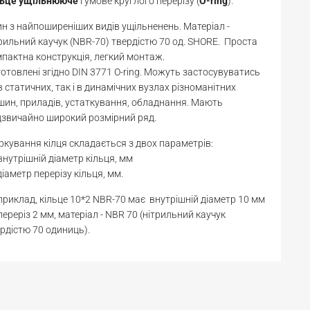
льце
ущільнююче
гумове круглого перерізу (
O-ring
).
н з найпоширеніших видів ущільненень. Матеріал -
рильний каучук (NBR-70) твердістю 70 од. SHORE. Проста
пактна конструкція, легкий монтаж.
отовлені згідно DIN 3771 O-ring. Можуть застосувуватись
в статичних, так і в динамічних вузлах різноманітних
ин, приладів, устаткування, обладнання. Мають
звичайно широкий розмірний ряд.
кування кілця складається з двох параметрів:
 внутрішній діаметр кільця, мм
діаметр перерізу кільця, мм.
риклад, кільце 10*2 NBR-70 має внутрішній діаметр 10 мм
переріз 2 мм, матеріал - NBR 70 (нітрильний каучук
рдістю 70 одиниць).