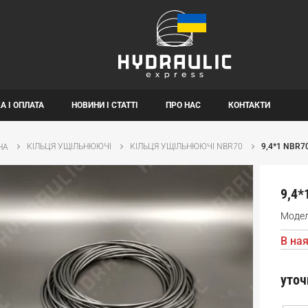
А І ОПЛАТА
НОВИНИ І СТАТТІ
ПРО НАС
КОНТАКТИ
КІЛЬЦЯ УЩІЛЬНЮЮЧІ
КІЛЬЦЯ УЩІЛЬНЮЮЧІ NBR70
9,4*1 NBR7
НА
9,4*
Моде
В ная
уточ