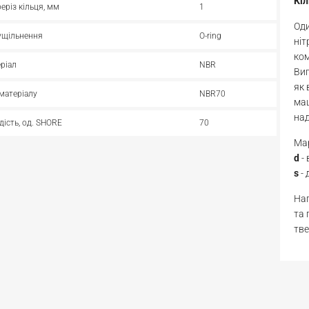
Кі
реріз кільця, мм
1
Оди
ущільнення
O-ring
ніт
ком
ріал
NBR
Виг
як 
матеріалу
NBR70
маш
над
дість, од. SHORE
70
Мар
d
-
s
- 
Нап
та 
тве