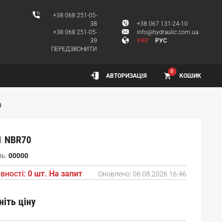
+38 068 251-05-
38
+38 067 131-24-10
+38 068 251-05-
info@hydraulic.com.ua
39
УКР
РУС
ПЕРЕДЗВОНИТИ
0
КОШИК
АВТОРИЗАЦІЯ
0
1 NBR70
ль:
00000
вності:
0 шт. На запит
Оновлено:
06.08.2026 16:46
ніть ціну