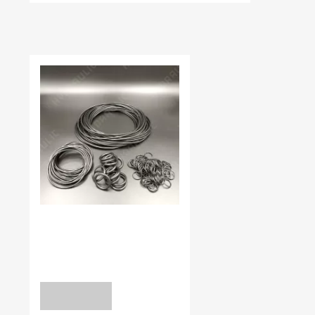
НЕЩОДАВНО ВИ ПЕРЕГЛЯДАЛИ
В наявності:
0.00
КІЛЬЦЯ УЩІЛЬНЮЮЧІ NBR70
9,4*1 NBR70
уточніть
ЗАПИТ