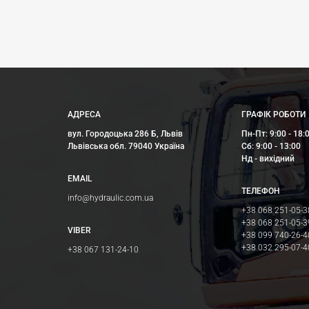
АДРЕСА
ГРАФІК РОБОТИ
вул. Городоцька 286 Б, Львів
Пн-Пт: 9:00 - 18:
Львівська обл. 79040 Україна
Сб: 9:00 - 13:00
Нд - вихідний
EMAIL
ТЕЛЕФОН
info@hydraulic.com.ua
+38 068 251-05-3
+38 068 251-05-3
VIBER
+38 099 740-26-4
+38 032 295-07-4
+38 067 131-24-10