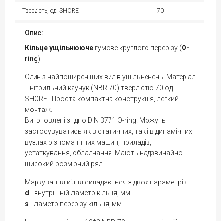
Твердість, од. SHORE
70
Опис:
Кільце
ущільнююче
гумове круглого перерізу (
O-
ring
).
Один з найпоширеніших видів ущільненень. Матеріал
- нітрильний каучук (NBR-70) твердістю 70 од.
SHORE. Проста компактна конструкція, легкий
монтаж.
Виготовлені згідно DIN 3771 O-ring. Можуть
застосувуватись як в статичних, так і в динамічних
вузлах різноманітних машин, приладів,
устаткування, обладнання. Мають надзвичайно
широкий розмірний ряд.
Маркування кілця складається з двох параметрів:
d
- внутрішній діаметр кільця, мм
s
- діаметр перерізу кільця, мм.