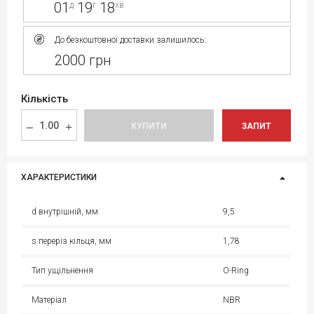
01
19
18
д
г
хв
До безкоштовної доставки залишилось:
2000 грн
Кількість
КУПИТИ
ЗАПИТ
ХАРАКТЕРИСТИКИ
d внутрішній, мм
9,5
s переріз кільця, мм
1,78
Тип ущільнення
O-Ring
Матеріал
NBR