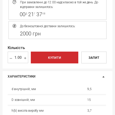
При замовленні до 12:00 надсилаємо в той же день. До
відправки залишилось:
00
21
37
д
г
хв
До безкоштовної доставки залишилось:
2000 грн
Кількість
КУПИТИ
ЗАПИТ
ХАРАКТЕРИСТИКИ
d внутрішній, мм
9,5
D зовнішній, мм
15
h(b) висота виробу мм
3,7