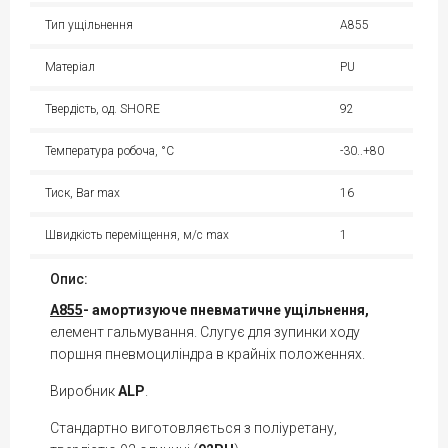
Тип ущільнення
A855
Матеріал
PU
Твердість, од. SHORE
92
Температура робоча, °С
-30..+80
Тиск, Bar max
16
Швидкість переміщення, м/с max
1
Опис:
A855
- амортизуюче пневматичне ущільнення,
елемент гальмування. Слугує для зупинки ходу
поршня пневмоциліндра в крайніх положеннях.
Виробник
ALP
.
Стандартно виготовляється з поліуретану,