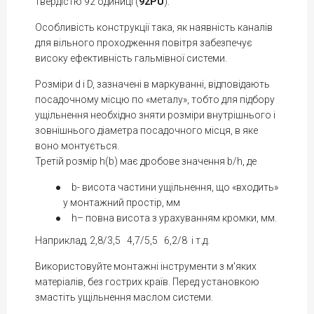
твердістю 92 одиниці (
92PU
).
Особливість конструкції така, як наявність каналів
для вільного проходження повітря забезпечує
високу ефективність гальмівної системи.
Розміри d і D, зазначені в маркуванні, відповідають
посадочному місцю по «металу», тобто для підбору
ущільнення необхідно зняти розміри внутрішнього і
зовнішнього діаметра посадочного місця, в яке
воно монтується.
Третій розмір h(b) має дробове значення b/h, де
b- висота частини ущільнення, що «входить»
у монтажний простір, мм
h– повна висота з урахуванням кромки, мм.
Наприклад, 2,8/3,5 4,7/5,5 6,2/8 і т.д.
Використовуйте монтажні інструменти з м'яких
матеріалів, без гострих країв. Перед установкою
змастіть ущільнення маслом системи.