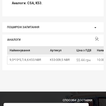
Аналоги: CSA, K53.
ПОШИРЕНІ ЗАПИТАННЯ
АНАЛОГИ
Найменування
Артикул
Ціна з ПДВ
Наявн
9,5*15*3,7/4,6 K53 NBR
K53-009,5 NBR
55.44 грн
10.00 
СПОСОБИ ДОСТАВКИ