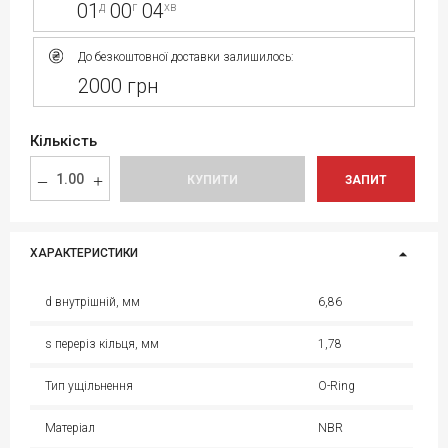
01
00
04
д
г
хв
До безкоштовної доставки залишилось:
2000 грн
Кількість
КУПИТИ
ЗАПИТ
ХАРАКТЕРИСТИКИ
d внутрішній, мм
6,86
s переріз кільця, мм
1,78
Тип ущільнення
O-Ring
Матеріал
NBR