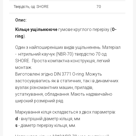
Твердість, од. SHORE
70
Опис:
Кільце
ущільнююче
гумове круглого перерізу (
O-
ring
).
Один з найпоширеніших видів ущільненень. Матеріал
- нітрильний каучук (NBR-70) твердістю 70 од.
SHORE. Проста компактна конструкція, легкий
монтаж.
Виготовлені згідно DIN 3771 O-ring. Можуть
застосувуватись як в статичних, так і в динамічних
вузлах різноманітних машин, приладів,
устаткування, обладнання. Мають надзвичайно
широкий розмірний ряд.
Маркування кілця складається з двох параметрів:
d
- внутрішній діаметр кільця, мм
s
- діаметр перерізу кільця, мм.