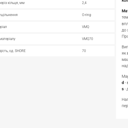
Кі
реріз кільця, мм
2,4
Ма
ущільнення
O-ring
те
впл
ріал
VMQ
до 
Про
матеріалу
VMQ70
Виг
дість, од. SHORE
70
як 
маш
над
Мар
d
-
s
- 
Нап
пер