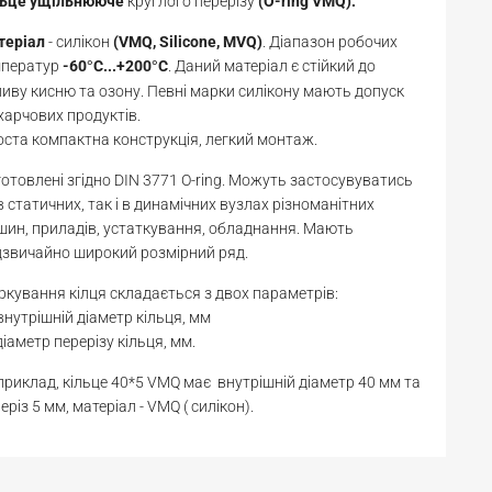
льце
ущільнююче
круглого перерізу
(O-ring VMQ).
теріал
- силікон
(VMQ, Silicone, MVQ)
. Діапазон робочих
мператур
-60
С...+200
С
. Даний матеріал є стійкий до
°
°
иву кисню та озону. Певні марки силікону мають допуск
харчових продуктів.
ста компактна конструкція, легкий монтаж.
отовлені згідно DIN 3771 O-ring. Можуть застосувуватись
в статичних, так і в динамічних вузлах різноманітних
ин, приладів, устаткування, обладнання. Мають
звичайно широкий розмірний ряд.
кування кілця складається з двох параметрів:
 внутрішній діаметр кільця, мм
діаметр перерізу кільця, мм.
риклад, кільце 40*5 VMQ має внутрішній діаметр 40 мм та
еріз 5 мм, матеріал - VMQ ( силікон).