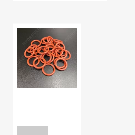
НЕЩОДАВНО ВИ ПЕРЕГЛЯДАЛИ
В наявності:
0.00
КІЛЬЦЯ УЩІЛЬНЮЮЧІ
VMQ70
7,3*2,4 VMQ70
уточніть
ЗАПИТ