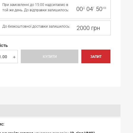
При замовленні до 15:00 надсилаємо в
00
04
50
д
г
хв
той же день. До відправки залишилось:
До безкоштовної доставки залишилось:
2000 грн
ість
КУПИТИ
ЗАПИТ
ис: