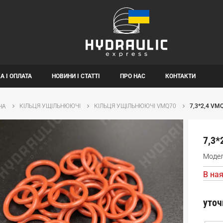
А І ОПЛАТА
НОВИНИ І СТАТТІ
ПРО НАС
КОНТАКТИ
КІЛЬЦЯ УЩІЛЬНЮЮЧІ
КІЛЬЦЯ УЩІЛЬНЮЮЧІ VMQ70
7,3*2,4 VM
НА
7,3*
Моде
В ная
уточ