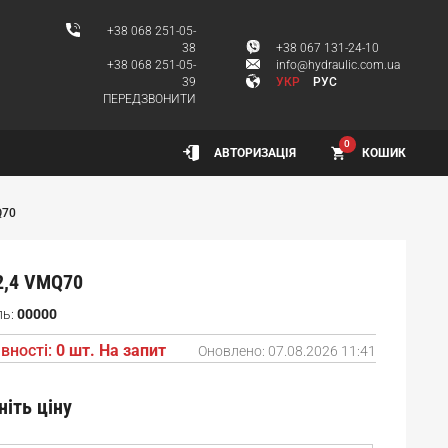
+38 068 251-05-
38
+38 067 131-24-10
+38 068 251-05-
info@hydraulic.com.ua
39
УКР
РУС
ПЕРЕДЗВОНИТИ
0
КОШИК
АВТОРИЗАЦІЯ
Q70
2,4 VMQ70
ль:
00000
вності:
0 шт. На запит
Оновлено:
07.08.2026 11:41
ніть ціну