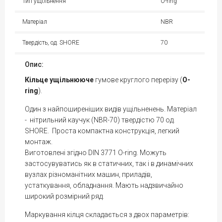
Тип ущільнення
O-ring
Матеріал
NBR
Твердість, од. SHORE
70
Опис:
Кільце
ущільнююче
гумове круглого перерізу (
O-
ring
).
Один з найпоширеніших видів ущільненень. Матеріал
- нітрильний каучук (NBR-70) твердістю 70 од.
SHORE. Проста компактна конструкція, легкий
монтаж.
Виготовлені згідно DIN 3771 O-ring. Можуть
застосувуватись як в статичних, так і в динамічних
вузлах різноманітних машин, приладів,
устаткування, обладнання. Мають надзвичайно
широкий розмірний ряд.
Маркування кілця складається з двох параметрів: