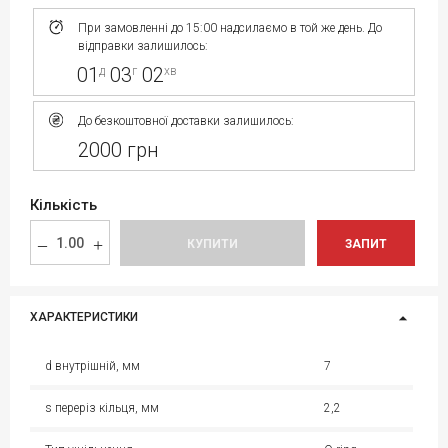
При замовленні до 15:00 надсилаємо в той же день. До
відправки залишилось:
01
03
02
д
г
хв
До безкоштовної доставки залишилось:
2000 грн
Кількість
КУПИТИ
ЗАПИТ
ХАРАКТЕРИСТИКИ
d внутрішній, мм
7
s переріз кільця, мм
2,2