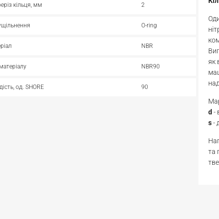
Кі
реріз кільця, мм
2
Оди
ущільнення
O-ring
ніт
ком
ріал
NBR
Виг
як 
матеріалу
NBR90
маш
над
дість, од. SHORE
90
Мар
d
-
s
- 
Нап
та 
тве