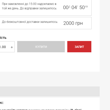
При замовленні до 15:00 надсилаємо в
00
04
50
д
г
хв
той же день. До відправки залишилось:
До безкоштовної доставки залишилось:
2000 грн
ість
КУПИТИ
ЗАПИТ
ис: