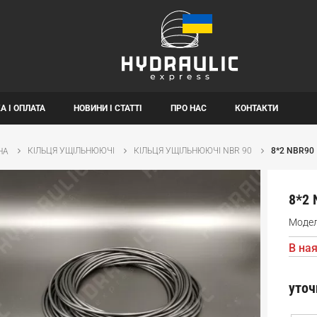
А І ОПЛАТА
НОВИНИ І СТАТТІ
ПРО НАС
КОНТАКТИ
КІЛЬЦЯ УЩІЛЬНЮЮЧІ
КІЛЬЦЯ УЩІЛЬНЮЮЧІ NBR 90
8*2 NBR90
НА
8*2 
Моде
В ная
уточ