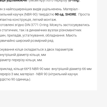
льце
ущільнююче
гумове круглого перерізу (
O-ring
).
н з найпоширеніших видів ущільненень. Матеріал -
рильний каучук (NBR-90) твердістю
90 од. SHORE
. Проста
пактна конструкція, легкий монтаж.
отовлені згідно DIN 3771 O-ring. Можуть застосувуватись
в статичних, так і в динамічних вузлах різноманітних
ин, приладів, устаткування, обладнання. Мають
звичайно широкий розмірний ряд.
кування кілця складається з двох параметрів:
 внутрішній діаметр кільця, мм
діаметр перерізу кільця, мм.
риклад, кільце 66*3 NBR-90 має внутрішній діаметр 66 мм
переріз 3 мм, матеріал - NBR 90 (нітрильний каучук
рдістю 90 одиниць).