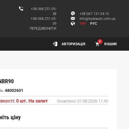
+38 068 251-05-
38
+38 067 131-24-10
+38 068 251-05-
info@hydraulic.com.ua
39
УКР
РУС
ПЕРЕДЗВОНИТИ
0
КОШИК
АВТОРИЗАЦІЯ
NBR90
ль:
48002601
вності:
0 шт. На запит
Оновлено:
07.08.2026 11:40
ніть ціну