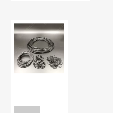
НЕЩОДАВНО ВИ ПЕРЕГЛЯДАЛИ
В наявності:
0.00
КІЛЬЦЯ УЩІЛЬНЮЮЧІ NBR
90
8*2 NBR90
уточніть
ЗАПИТ