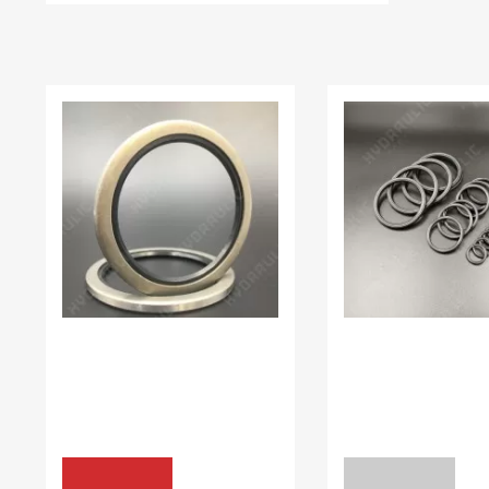
НЕЩОДАВНО ВИ ПЕРЕГЛЯДАЛИ
В наявності:
50.00 шт
В наявності:
0.00
БРУДОЗНІМАЧІ Z07
КІЛЬЦЯ УЩІЛЬНЮЮЧ
RING
65*80*5 VAY NBR
9,7*1,78 XR NBR70
153.00 грн
КУПИТИ
ЗАПИТ