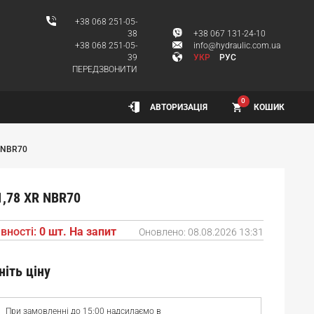
+38 068 251-05-
38
+38 067 131-24-10
+38 068 251-05-
info@hydraulic.com.ua
39
УКР
РУС
ПЕРЕДЗВОНИТИ
0
КОШИК
АВТОРИЗАЦІЯ
R NBR70
1,78 XR NBR70
вності:
0 шт. На запит
Оновлено:
08.08.2026 13:31
ніть ціну
При замовленні до 15:00 надсилаємо в