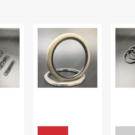
В наявності:
50.00 шт
В наявності
І X-
БРУДОЗНІМАЧІ Z07
КІЛЬЦЯ 
RING
65*80*5 VAY NBR
9,7*1,78 X
уточніть
153.00 грн
КУПИТИ
ЗАПИ