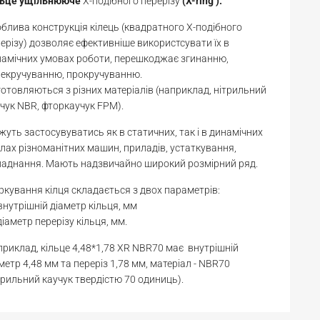
льце
ущільнююче
X-подібного перерізу
(X-ring ).
блива конструкція кілець (квадратного Х-подібного
ерізу) дозволяє ефективніше використсувати їх в
амічних умовах роботи, перешкоджає згинанню,
рекручуванню, прокручуванню.
отовляються з різних матеріалів (наприклад, нітрильний
чук NBR, фторкаучук FPM).
уть застосувуватись як в статичних, так і в динамічних
лах різноманітних машин, приладів, устаткування,
ладнання. Мають надзвичайно широкий розмірний ряд.
кування кілця складається з двох параметрів:
 внутрішній діаметр кільця, мм
діаметр перерізу кільця, мм.
риклад, кільце 4,48*1,78 XR NBR70 має внутрішній
метр 4,48 мм та переріз 1,78 мм, матеріал - NBR70
трильний каучук твердістю 70 одиниць).