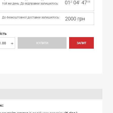
01
04
47
д
г
хв
той же день. До відправки залишилось:
До безкоштовної доставки залишилось:
2000 грн
ість
КУПИТИ
ЗАПИТ
ис: