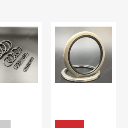
:
0.00
В наявності:
50.00 шт
УЩІЛЬНЮЮЧІ X-
БРУДОЗНІМАЧІ Z07
65*80*5 VAY NBR
R NBR70
уточніть
153.00 грн
Т
КУПИТИ