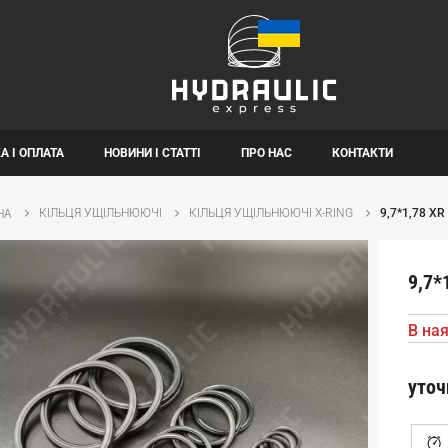
А І ОПЛАТА
НОВИНИ І СТАТТІ
ПРО НАС
КОНТАКТИ
КІЛЬЦЯ УЩІЛЬНЮЮЧІ
КІЛЬЦЯ УЩІЛЬНЮЮЧІ X-RING
9,7*1,78 X
НА
9,7*
В ная
уточ