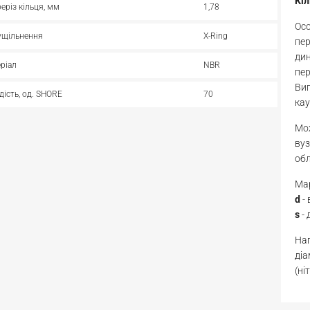
Кі
реріз кільця, мм
1,78
Осо
ущільнення
X-Ring
пер
дин
ріал
NBR
пе
Виг
дість, од. SHORE
70
кау
Мож
вуз
об
Мар
d
-
s
- 
Нап
діа
(ні